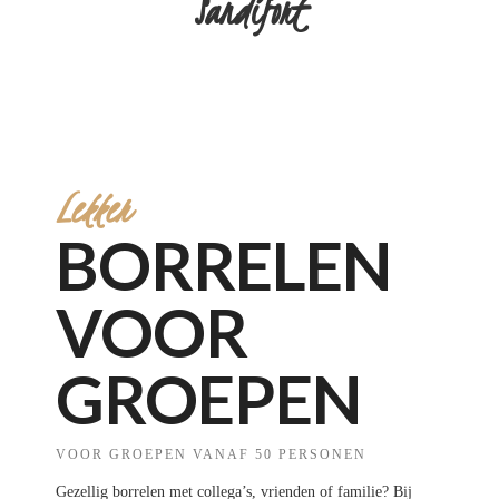
Sandifort
Lekker
BORRELEN
VOOR
GROEPEN
VOOR GROEPEN VANAF 50 PERSONEN
Gezellig borrelen met collega’s, vrienden of familie? Bij